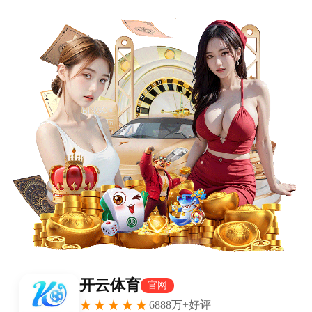
首页
nba
英超
意甲
法甲
德甲
西甲
欧冠
关于开云电竞, 体育, 电
子竞技, 电竞投注, 体育博彩, 在线娱乐, 开云电竞官网, 开云
电竞注册, 开云电竞账号
开云电竞官网-转会皇马传闻？维蒂尼
亚：我在巴黎非常好，离开这会是傻
事
西甲
2026-03-06
0
174
体育博彩-瓦拉内：齐达内对我影响最
大；温格越位法需得到赛场真实反馈
意甲
2026-03-06
0
184