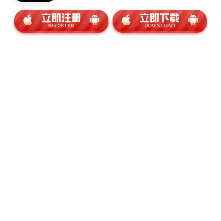
世界杯还有100天就开始了！
西甲
2026-03-05
0
181
‹‹
‹
6
7
8
9
11
12
13
14
10
15
›
››
热门文章