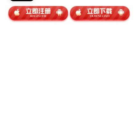
‹‹
‹
1
2
3
5
6
7
8
9
4
10
›
››
热门文章
电子竞技-1.3 亿欧！皇马为克洛普放出大招，巴黎真