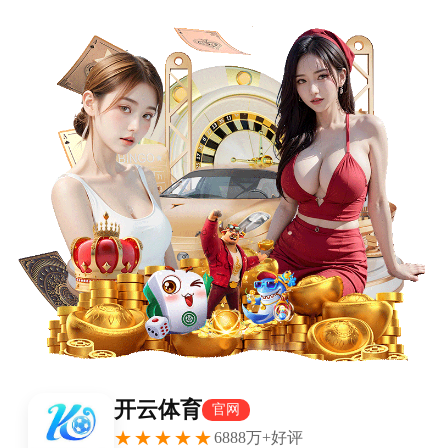
首页
nba
英超
意甲
法甲
德甲
西甲
欧冠
关于开云电竞, 体育, 电
子竞技, 电竞投注, 体育博彩, 在线娱乐, 开云电竞官网, 开云
电竞注册, 开云电竞账号
首页
nba
正文
开云电竞注册-斯洛特：伊萨克打进主场处子
球，这说明他之前的运气有多么糟糕
xiaoqiao
nba
2026-04-28
204
0
4月26日讯 英超第34轮比赛，利物浦在安菲尔德
以3-1的比分战胜水晶宫，在争夺前五的过程中处
在有利地位。赛后，红军主帅斯洛特谈论了有关本
场比赛的多个话题。关于球队整场比赛的表现本赛