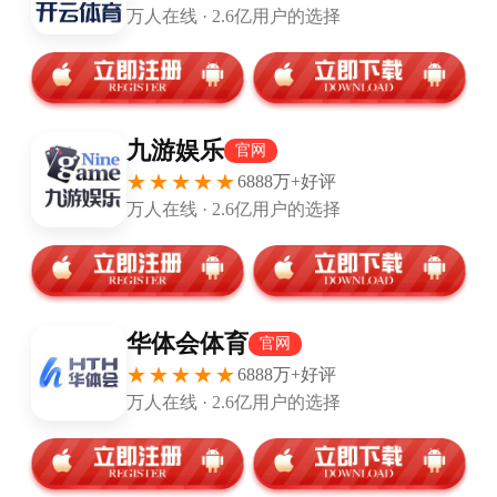
季我们有很多比赛都配得上更好的结果。这场比赛
势均力敌，结果也可能不同。我们一直在拼搏，并
最终再进一球。维尔茨打进了一粒精彩的进球，全
队的拼劲也创造出了属于自己的运气。伍德曼表现
非...