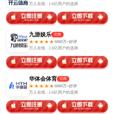
选的库里，但也有的年份，会出现两位甚至三位竞
争者并驾齐驱的情况，并且最终的结果并不是那么
令人接受，下面我们就来看看NBA历史上MVP评
选的8大争议。 1.戴夫·考恩斯击败贾巴尔...
体坛周报全媒体记者 陆离
每年的常规赛，MVP的归属都会引起人们的广泛关注，毕
竟这堪称是球员最重要的一项个人荣誉，在漫长的评选历史
中，有的年份的获奖者毫无悬念，比如15-16赛季全票当选
的库里，但也有的年份，会出现两位甚至三位竞争者并驾齐
驱的情况，并且最终的结果并不是那么令人接受，下面我们
就来看看NBA历史上MVP评选的8大争议。
1.戴夫·考恩斯击败贾巴尔（1972-1973）
考恩斯：20.5分16.2篮板4.1助攻，胜利贡献值12