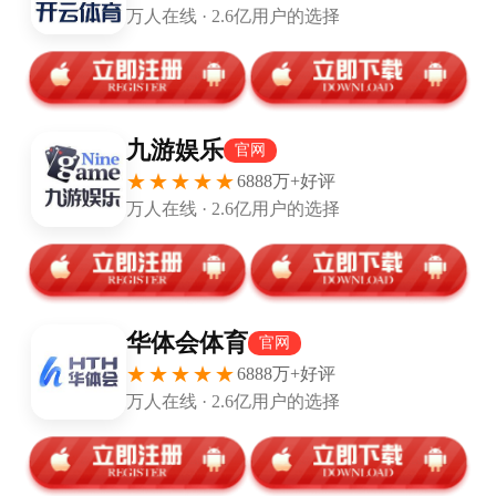
动的细分领域，非B级轿车莫属。B级轿车，即中
级轿车，长期保持着较为稳定的销量态势，其地位
之稳固。它处于轿车市场的中间段位，既不像紧凑
型轿车那样空间相对局促，又不像豪华型轿车那样
价格高...