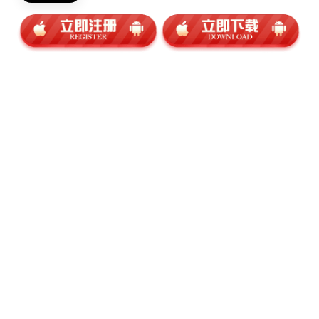
为上市公司当代明诚的第一大自然人股东，双刃剑体育的创
始人和总裁，目前还拥有重庆当代力帆以及西甲的格拉纳达
俱乐部。
文/雷汉默
​扫描二维码推送至手机访问。
本文转载自互联网，如有侵权，联系删除。
本文链接：
http://vax-kaiyunsports.com/post/179.html
上一篇：
电子竞技-联合会杯宣布延期 中国金花奥运参赛资格受影响
下一篇：
体育博彩-巴特勒强硬表现打服旧主！西蒙斯再度抱怨76人太软