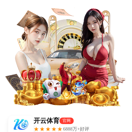
首页
nba
英超
意甲
法甲
德甲
西甲
欧冠
关于开云电竞, 体育, 电
子竞技, 电竞投注, 体育博彩, 在线娱乐, 开云电竞官网, 开云
电竞注册, 开云电竞账号
首页
nba
正文
电子竞技-未按时注资蒋立章被踢出局 帕尔马彻
底告别中资
xiaoqiao
nba
2026-06-05
157
0
体坛周报全媒体原创 本周，意大利老牌俱乐部帕
尔马发表官方声明，宣布因为没有按时完成注资，
中国商人蒋立章已经从该俱乐部完全退出。至此，
帕尔马从2017年开始的“中资时代”也正式宣告完全