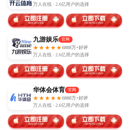
代夫民众对足球的热情，与此同时，他也从“亲历
者”的角度，介绍中国足球的发展：“中国为发展体
育投入了很多的资源，在那里待过一段时间后，我
亲眼见证了中国足球的进步。” 在帮助青岛...
体坛周报全媒体原创
得益于FIFA“传奇计划”的开展，科特迪瓦球星亚亚·图雷来到
马尔代夫的首都马累，与当地的孩子们一起感受足球的乐
趣。在接受“国际足联官网”的采访时，图雷高度称赞了马尔
代夫民众对足球的热情，与此同时，他也从“亲历者”的角
度，介绍中国足球的发展：“中国为发展体育投入了很多的
资源，在那里待过一段时间后，我亲眼见证了中国足球的进
步。”
在帮助青岛黄海升超之后，亚亚·图雷尚未签订续约合同。
虽然他想回英超踢球，但以他目前的竞技状态来看，却很难