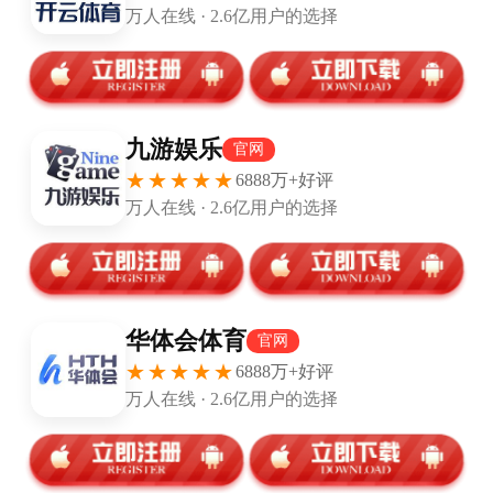
1994年夏天成为了意甲豪门尤文图斯的主教练。
1994年到1999年，里皮首次执教尤文图斯期间，
银狐带领尤文图斯3次拿到意甲冠军，1次意大利
杯冠军，2次意大利超级杯冠军，1次欧...
体坛周报全媒体原创
里皮在重回中国男足174天后再次辞职，“二进宫”宣告失
败。从1985年拿起教鞭，正式开启自己的执教生涯后，里
皮在34年的时间里已经上演了二进宫“帽子戏法”。
里皮在1994年夏天成为了意甲豪门尤文图斯的主教练。
1994年到1999年，里皮首次执教尤文图斯期间，银狐带领
尤文图斯3次拿到意甲冠军，1次意大利杯冠军，2次意大利
超级杯冠军，1次欧冠冠军，1次欧洲超级杯冠军以及1次世
俱杯冠军。2001年里皮再次执教尤文图斯，拿到2个意甲冠
军以及2次意大利超级杯冠军，并闯入2003年的欧冠决赛，