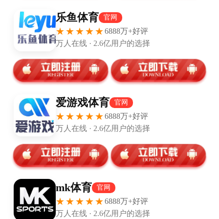
至少在点球大战中输给AC米兰无缘冠军。首次执教尤文图
斯，里皮拿到了137胜65平42负的成绩，胜率是56.15%，
而二进宫期间，带队胜率是55.90%，两者相差不大。
2004年，意大利国家队在欧洲杯上表现不佳，主帅特拉帕
托尼下课，里皮于2004年7月份开始出任意大利国家队主
帅。2006年的世界杯开打前，意大利队被外界看衰，但里
皮打造了以托蒂和皮尔洛为核心的打法，半决赛通过残酷的
加时赛淘汰东道主德国，决赛则是通过点球大战击败法国夺
冠。首次执教意大利队，里皮带队打了29场比赛，拿到了
17胜10平2负的成绩，胜率是58.62%。
带队拿到世界杯冠军后，里皮选择急流勇退。不过，在
2008年欧洲杯上无缘四强后，里皮再次走马上任，以期重
复2006年的故事。但在2010年世界杯上，布冯、皮尔洛以
及德罗西均遭遇伤病。意大利小组赛的对手是新西兰、巴拉
圭以及斯洛伐克，按理说出线难度并不大。但他们首战就比