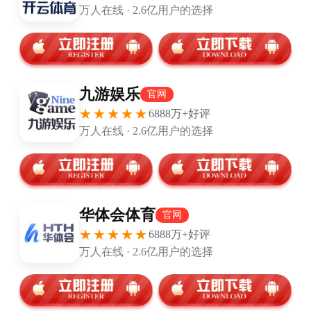
卢卢堪称足坛性价比之王。2024 年他从 AC 米兰
租借加盟尤文，去年夏天尤文仅花 1300 万英镑就
完成永久买断。如今身价直接翻了近 3 倍，被球
迷评为尤文近 2 年最佳签约。...
据意大利权威媒体《罗马体育报》独家爆料，曼联已经派出
球探，在赛季末多次现场考察尤文图斯后卫皮埃尔・卡卢