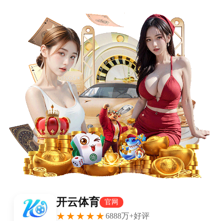
首页
nba
英超
意甲
法甲
德甲
西甲
欧冠
关于开云电竞, 体育, 电
子竞技, 电竞投注, 体育博彩, 在线娱乐, 开云电竞官网, 开云
电竞注册, 开云电竞账号
首页
法甲
正文
电竞投注-尤文哭晕！1300 万淘的队史最佳引
援，曼联 3500 万硬抢
xiaoqiao
法甲
2026-06-07
208
0
据意大利权威媒体《罗马体育报》独家爆料，曼联
已经派出球探，在赛季末多次现场考察尤文图斯后
卫皮埃尔・卡卢卢。准备送上 3500 万英镑的报
价，强行挖走这位尤文近 2 年最成功的引援。卡