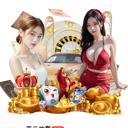
西甲
欧冠
关于我们
就要甩锅！
亚更大的新闻是主教练里皮在赛后发布会上直接宣布辞职了！虽然言谈中说着
求去完成比赛，输球的锅，里皮是不会背的。 整个90分钟，我没有看到
跟叙利亚也基本上是半斤八两，没见得对方就一定比我们高明多少。踢进
这支国足中却要担任后防的中流砥柱，而他的搭...
维克托·穆尼奥斯时刻