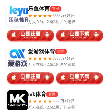
帅|金足奖_新浪体育_新浪新闻
开云电竞注册-卡拉格：为小钱让拥趸蒙羞不值 欣慰红军找
回理智
德甲
2026-05-12
0
181
慈禧逃跑时找乔家借了10万两，问：
要什么赏赐？乔家：只要4个字
德甲
2026-05-11
0
151
在线娱乐-前利物浦主帅罗杰斯：从未
忘记C罗善待我的老母亲，她是C罗的
忠粉
德甲
2026-05-10
0
256
开云电竞官网-西乙：武磊连续3轮因伤缺阵 西班牙人0比0