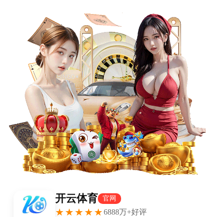
首页
nba
英超
意甲
法甲
德甲
西甲
欧冠
关于开云电竞, 体育, 电
子竞技, 电竞投注, 体育博彩, 在线娱乐, 开云电竞官网, 开云
电竞注册, 开云电竞账号
体育博彩-26日综述：三个项目冲金遇
阻 中国军团全日未见金
法甲
2026-03-15
0
216
电竞投注-能攻能传！小迈克尔·波特半
场6中4&amp;三分3中2拿到13分6板3
助
意甲
2026-03-14
0
210