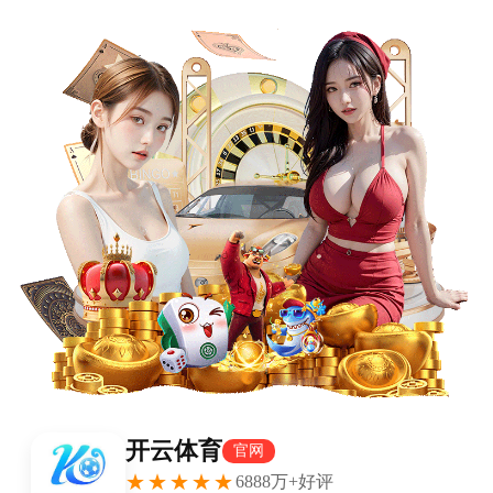
首页
nba
英超
意甲
法甲
德甲
西甲
欧冠
关于开云电竞, 体育, 电
子竞技, 电竞投注, 体育博彩, 在线娱乐, 开云电竞官网, 开云
电竞注册, 开云电竞账号
首页
德甲
正文
西部球队晋级总决赛最新概率：马刺升至20.8%
雷霆48% 掘金13%
xiaoqiao
德甲
2026-03-13
184
0
3月11日讯 NBA常规赛，马刺125-116力克凯尔特
人取得五连胜。赛后，数据网站PolymarketSport
更新西部球队晋级总决赛概率。详情如下：雷霆
48%马刺 20.8%掘金 13%森林狼 5.5%...