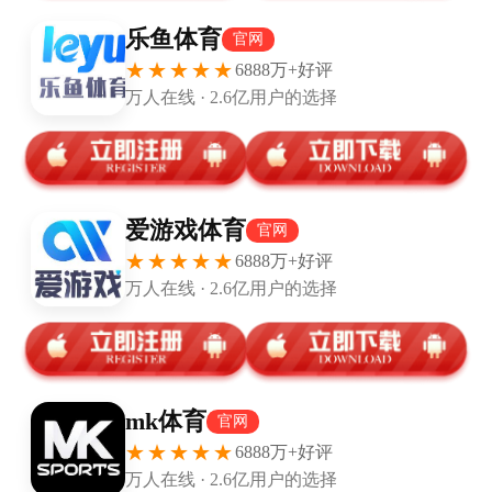
概率。
详情如下：
雷霆 48%
马刺 20.8%
掘金 13%
森林狼 5.5%
​扫描二维码推送至手机访问。
本文转载自互联网，如有侵权，联系删除。
本文链接：
https://vax-kaiyunsports.com/post/120.html