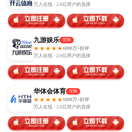
季我们有很多比赛都配得上更好的结果。这场比赛
势均力敌，结果也可能不同。我们一直在拼搏，并
最终再进一球。维尔茨打进了一粒精彩的进球，全
队的拼劲也创造出了属于自己的运气。伍德曼表现
非...