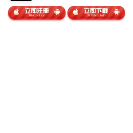
利。这是一场非常紧张和胶着的比赛。
关于萨拉赫可能因伤缺席本赛季剩余比赛
老实说，从萨拉赫离场的方式来看确实有可能。因为本赛季
剩下的时间不多了，但我们还是希望他能再次为我们出战。
他需要接受一些检查，然后等待诊断结果。
关于水晶宫进球存在的争议
我们在场边与格拉斯纳进行了交流。罗伯逊的话有些道理，
但从那个位置皮球以这么慢的速度飞进网窝，你见过多少
次？也许是五五开。我见过太多裁判因为那些根本不是犯规
的动作而暂停比赛，但在我的球员受伤时，他们却不暂停。
麦卡利斯特在对阵曼联的比赛中需要缝五针，而布拉德利则
被推到场外。
关于球迷们的抗议