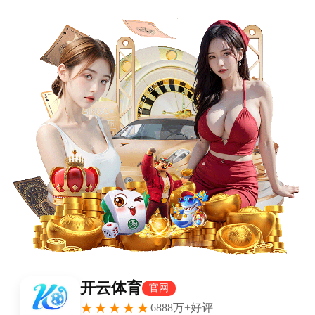
首页
nba
英超
意甲
法甲
德甲
西甲
欧冠
关于开云电竞, 体育, 电
子竞技, 电竞投注, 体育博彩, 在线娱乐, 开云电竞官网, 开云
电竞注册, 开云电竞账号
首页
英超
正文
知名服装公司资不抵债，老板套现212亿迎娶女
星住豪宅
xiaoqiao
英超
2026-06-06
129
0
Esprit，你还有印象吗？三条红杠杠的logo，往商
场门口一摆，70后80后的腿就迈不动了。那个年
代没有ZARA，没有H&M，Esprit就是我们心目中
最洋气的牌子。网络还不发达的时候，是它带着