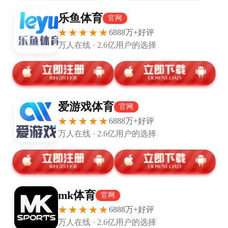
摆，70后80后的腿就迈不动了。那个年代没有ZARA，没有
H&M，Esprit就是我们心目中最洋气的牌子。网络还不发达
的时候，是它带着70、80后见识了什么叫欧美时尚。可你
再看看现在？
思捷环球的股份，2025年4月1日起就在联交所停牌了，至
今没恢复。更惨的是，公司预计2024年度股东应占净亏损
约11.72亿港元。进入2026年1月，Esprit Europe的破产受
托人干脆把思捷环球告上了荷兰法庭，说相关交易损害了债
权人利益，要赔钱。
从市值1770亿港元的服装巨头，沦落到停牌、亏损、全球
子公司排队破产——这剧本放电视剧里都嫌夸张。