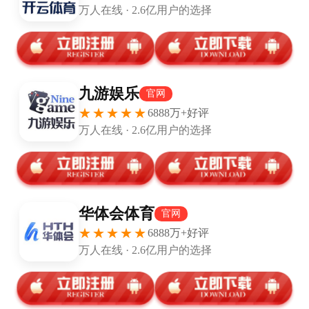
70、80后见识了什么叫欧美时尚。可你再看看现
在？思捷环球的股份，2025年4月1日起就在联交
所停牌了，至今没恢复。更惨的是，公司预计
2024年度股东应占净...
Esprit，你还有印象吗？三条红杠杠的logo，往商场门口一