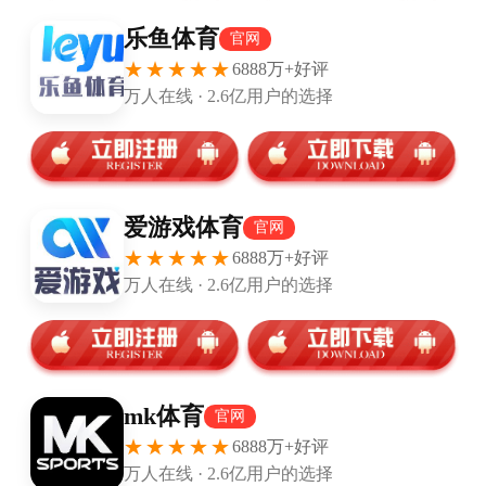
5月9日讯 前国米主席莫拉蒂做客节目，他在节目中讲述了
许多转会幕后故事，从错失坎通纳，到卡努因身体问题引发
的转折，再到换来三冠王的埃托奥与伊布互换交易。
穆里尼奥的未来会怎样？
莫拉蒂：让我们让齐沃在国米成长吧。如果皇马签下穆里尼
奥，我会很高兴，因为对他来说，回到那里并取得之前没能
实现的成就是一种复仇。他的性格始终如一，我会为此感到
高兴。
关于埃托奥与伊布的互换交易？
莫拉蒂：在次回合比赛时，我与巴萨主席之间有着友谊。我
记得当时在次回合比赛中与他共处的尴尬。夏天时我告诉
他，伊布是一个赢家，能帮他赢得一切。他完全相信了，结
果赢下一切的是我们，包括欧冠。我记得那种尴尬，但我对