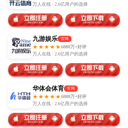
蒂：让我们让齐沃在国米成长吧。如果皇马签下穆
里尼奥，我会很高兴，因为对他来说，回到那里并
取得之前没能实现的成就是一种复仇。他的性格始
终如一，我会为此感到高兴。关于埃托奥与伊布的
互换交...