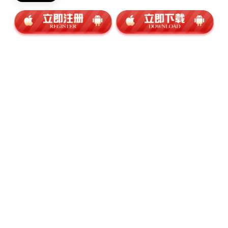
伊布的评价是真诚的，他只是没能和梅西相处好，在那里过
得不顺。
关于错失坎通纳？
莫拉蒂：这么说吧，我非常喜欢坎通纳，我签下了因斯，当
时还差坎通纳。我去现场看了他代表曼联对阵水晶宫的比
赛，结果他给了球迷那一脚。大家都绝望了，我却说：“太
棒了，现在他会被禁赛，我们要定他了。”我们接触了坎通
纳和他身边的人，我恳求把他带到米兰，但没能成行。第二
天大家都知道了国米的接触，所有人都在阻止他离开。
有了坎通纳就能夺冠，当时意大利正发生“奇怪的情况”？
莫拉蒂：后来坎通纳来看望过我，他是个聪明人，也是一名
杰出的球员。如果我们当时能立刻签下他，我们能马上赢得
联赛冠军。当时我们的球队拿到了第三名，由于意大利当时
存在的奇怪情况，我们本可以做得更多。